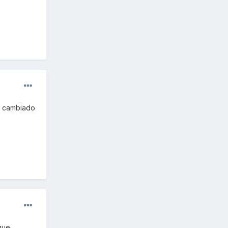
a cambiado
que