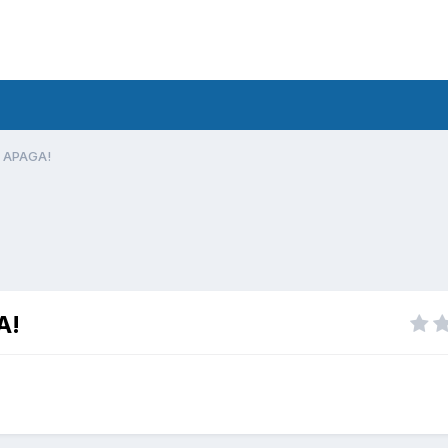
 APAGA!
A!