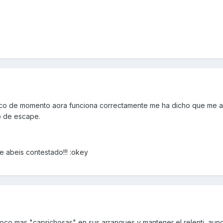
ico de momento aora funciona correctamente me ha dicho que me 
bo de escape.
e abeis contestado!!! :okey
oco mas "caprichosas" en sus arranques y mantener el relenti, aun