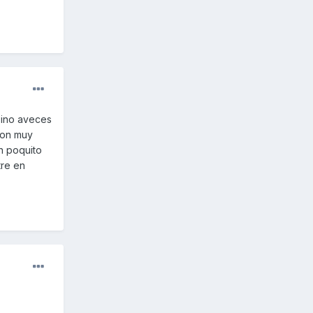
sino aveces
son muy
un poquito
tre en