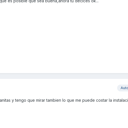
que es posible que sea buena,ahora tu decices ok...
Aut
nitas y tengo que mirar tambien lo que me puede costar la instalac