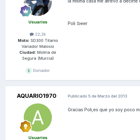
la misma casa me atrevo a decirte 
Usuarios
Poli :beer
22,2k
Moto:
SD300 Titanio
Variador Malossi
Ciudad:
Molina de
Segura (Murcia)
Donador
AQUARIO1970
Publicado
5 de Marzo del 2013
Gracias Poli,es que yo soy poco ma
Usuarios