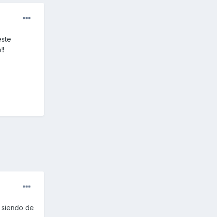
este
!!
 siendo de