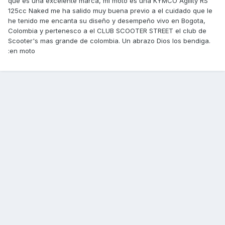
que es una excelente marca, mi moto es una KYMCO Agility RS
125cc Naked me ha salido muy buena previo a el cuidado que le
he tenido me encanta su diseño y desempeño vivo en Bogota,
Colombia y pertenesco a el CLUB SCOOTER STREET el club de
Scooter's mas grande de colombia. Un abrazo Dios los bendiga.
:en moto