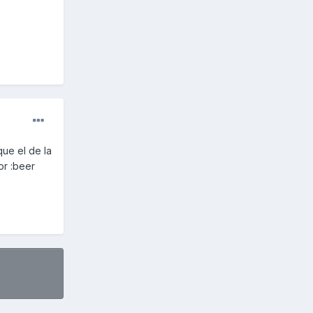
ue el de la
or :beer