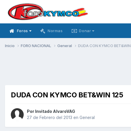
Foros
Normas
Donar
Inicio
FORO NACIONAL
General
DUDA CON KYMCO BET&WIN 
DUDA CON KYMCO BET&WIN 125
Por Invitado AlvaroVAG
27 de Febrero del 2013
en
General