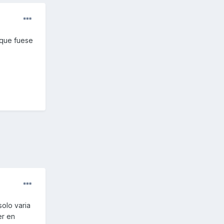
 que fuese
solo varia
er en