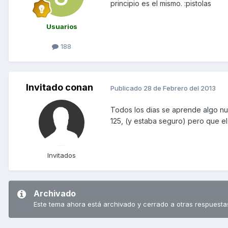
principio es el mismo. :pistolas
Usuarios
188
Invitado conan
Publicado
28 de Febrero del 2013
Todos los dias se aprende algo nue
125, (y estaba seguro) pero que el
Invitados
Archivado
Este tema ahora está archivado y cerrado a otras respuesta