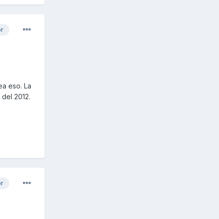
or
ea eso. La
 del 2012.
or