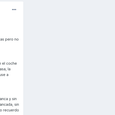
tas pero no
n el coche
sa, la
puse a
anca y sin
ancada, sin
 no recuerdo