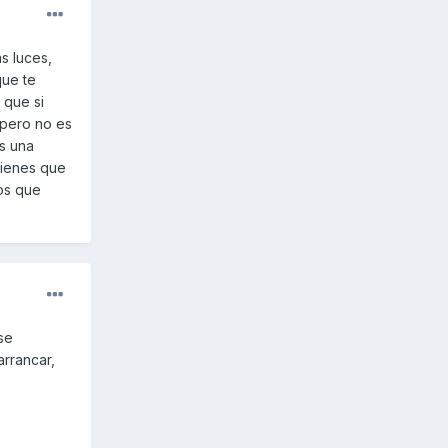
s luces,
que te
 que si
 pero no es
as una
tienes que
ios que
se
arrancar,