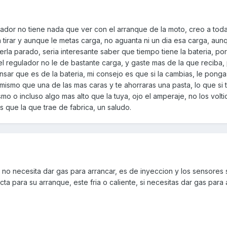
riador no tiene nada que ver con el arranque de la moto, creo a toda
a tirar y aunque le metas carga, no aguanta ni un dia esa carga, aun
rla parado, seria interesante saber que tiempo tiene la bateria, por
el regulador no le de bastante carga, y gaste mas de la que reciba,
sar que es de la bateria, mi consejo es que si la cambias, le pong
 mismo que una de las mas caras y te ahorraras una pasta, lo que si 
mo o incluso algo mas alto que la tuya, ojo el amperaje, no los volt
 que la que trae de fabrica, un saludo.
o no necesita dar gas para arrancar, es de inyeccion y los sensores 
a para su arranque, este fria o caliente, si necesitas dar gas para 