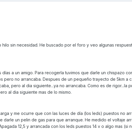
o hilo sin necesidad. He buscado por el foro y veo algunas respues
días a un amigo. Para recogerla tuvimos que darle un chispazo co
ces pero no arrancaba. Despues de un pequeño trayecto de 5km a ca
ba, pero al dia siguiente...ya no arrancaba. Como es de rigor...la 
ero al dia siguiente mas de lo mismo.
rga y me ocurre que con las luces de día (los leds) puestos no arr
 darle un pelin de gas para que arranque. He medido el voltaje arr
. Apagada 12,5 y arrancada con los leds puestos 14 v o algo mas (si