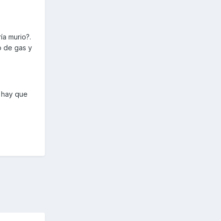
ía murio?.
o de gas y
e hay que