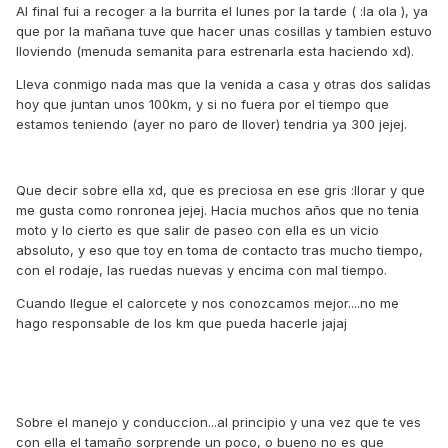
Al final fui a recoger a la burrita el lunes por la tarde ( :la ola ), ya
que por la mañana tuve que hacer unas cosillas y tambien estuvo
lloviendo (menuda semanita para estrenarla esta haciendo xd).
Lleva conmigo nada mas que la venida a casa y otras dos salidas
hoy que juntan unos 100km, y si no fuera por el tiempo que
estamos teniendo (ayer no paro de llover) tendria ya 300 jejej.
Que decir sobre ella xd, que es preciosa en ese gris :llorar y que
me gusta como ronronea jejej. Hacia muchos años que no tenia
moto y lo cierto es que salir de paseo con ella es un vicio
absoluto, y eso que toy en toma de contacto tras mucho tiempo,
con el rodaje, las ruedas nuevas y encima con mal tiempo.
Cuando llegue el calorcete y nos conozcamos mejor....no me
hago responsable de los km que pueda hacerle jajaj
Sobre el manejo y conduccion...al principio y una vez que te ves
con ella el tamaño sorprende un poco, o bueno no es que