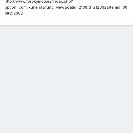
http://www.forokymco.es/index.php?
option=com_kunena&func=view&catid=213&id=212362&Itemid=30
0#212362