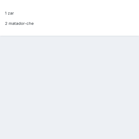
1 zar
2 matador-che