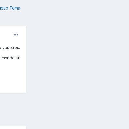
nuevo Tema
 vosotros.
os mando un