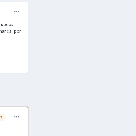
 ruedas
amanca, por
es