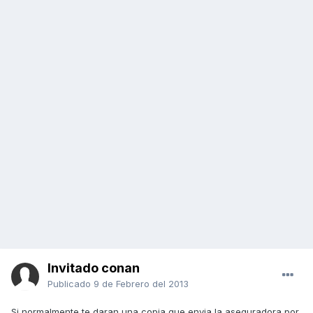
Invitado conan
Publicado
9 de Febrero del 2013
Si normalmente te daran una copia que envia la aseguradora por