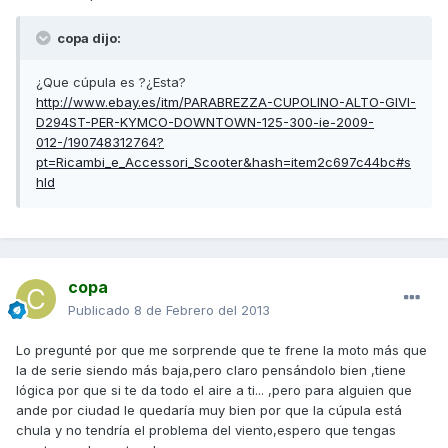
copa dijo:
¿Que cúpula es ?¿Esta?
http://www.ebay.es/itm/PARABREZZA-CUPOLINO-ALTO-GIVI-
D294ST-PER-KYMCO-DOWNTOWN-125-300-ie-2009-
012-/190748312764?
pt=Ricambi_e_Accessori_Scooter&hash=item2c697c44bc#s
hId
copa
Publicado
8 de Febrero del 2013
Lo pregunté por que me sorprende que te frene la moto más que
la de serie siendo más baja,pero claro pensándolo bien ,tiene
lógica por que si te da todo el aire a ti... ,pero para alguien que
ande por ciudad le quedaría muy bien por que la cúpula está
chula y no tendría el problema del viento,espero que tengas