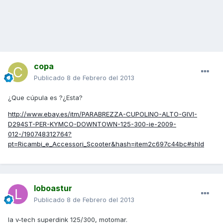
copa
Publicado
8 de Febrero del 2013
¿Que cúpula es ?¿Esta?
http://www.ebay.es/itm/PARABREZZA-CUPOLINO-ALTO-GIVI-
D294ST-PER-KYMCO-DOWNTOWN-125-300-ie-2009-
012-/190748312764?
pt=Ricambi_e_Accessori_Scooter&hash=item2c697c44bc#shId
loboastur
Publicado
8 de Febrero del 2013
la v-tech superdink 125/300, motomar.