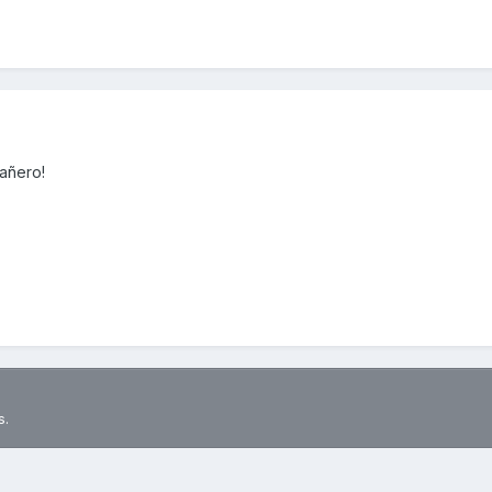
añero!
s.