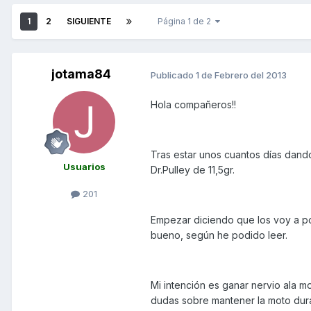
1
2
SIGUIENTE
Página 1 de 2
jotama84
Publicado
1 de Febrero del 2013
Hola compañeros!!
Tras estar unos cuantos días dando
Usuarios
Dr.Pulley de 11,5gr.
201
Empezar diciendo que los voy a pon
bueno, según he podido leer.
Mi intención es ganar nervio ala m
dudas sobre mantener la moto dur