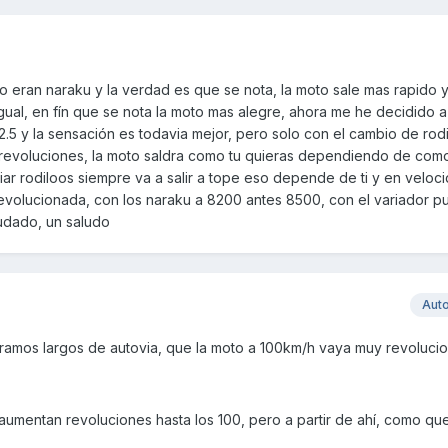
ero eran naraku y la verdad es que se nota, la moto sale mas rapido 
igual, en fín que se nota la moto mas alegre, ahora me he decidido a
12.5 y la sensación es todavia mejor, pero solo con el cambio de rodi
s revoluciones, la moto saldra como tu quieras dependiendo de com
ar rodiloos siempre va a salir a tope eso depende de ti y en veloc
evolucionada, con los naraku a 8200 antes 8500, con el variador pu
udado, un saludo
Aut
ramos largos de autovia, que la moto a 100km/h vaya muy revoluci
s aumentan revoluciones hasta los 100, pero a partir de ahí, como qu