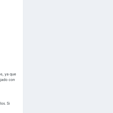
os, ya que
ajado con
os. Si