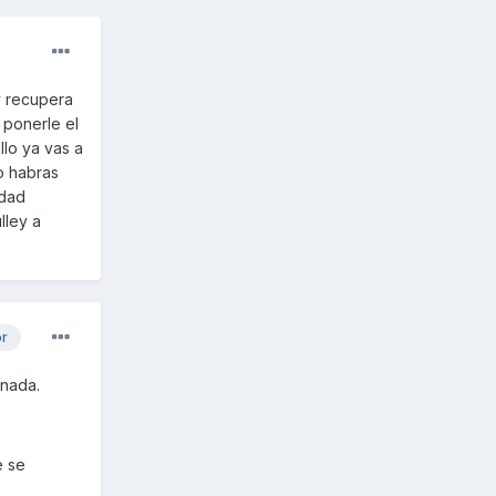
y recupera
 ponerle el
llo ya vas a
o habras
idad
lley a
or
onada.
e se