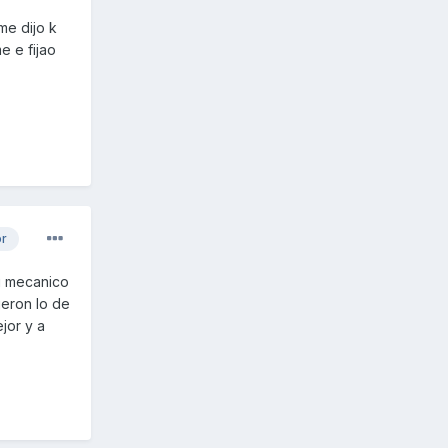
me dijo k
e e fijao
or
mi mecanico
jeron lo de
jor y a