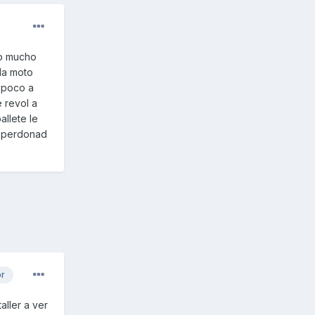
lo mucho
 la moto
 poco a
 revol a
llete le
..perdonad
or
aller a ver