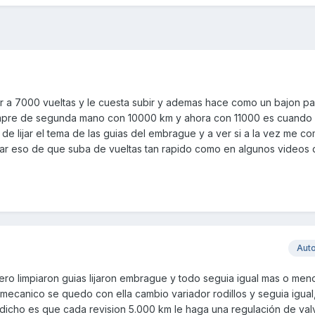
gar a 7000 vueltas y le cuesta subir y ademas hace como un bajon 
ompre de segunda mano con 10000 km y ahora con 11000 es cuando 
de lijar el tema de las guias del embrague y a ver si a la vez me co
robar eso de que suba de vueltas tan rapido como en algunos videos
Aut
mero limpiaron guias lijaron embrague y todo seguia igual mas o meno
 mecanico se quedo con ella cambio variador rodillos y seguia igual,
 dicho es que cada revision 5.000 km le haga una regulación de val