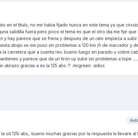
 en el titulo, no me habia fijado nunca en este tema ya que circu
na salidilla fuera pero poco el tema es que el otro dia me fije que
pm y hay parece que se frena y despues de un rato empieza a subir
sta abajo se me puso sin problemas a 120 km /h de marcador y de
 la carretera que a cuenta rev. bueno luego en parado y sobre caba
antienes y parece que da un tiron uy sube sin problemas a tope ....
 abrazo gracias a es la 125 abs :?: :mrgreen: :adios
Aut
la sd 125i abs,. bueno muchas gracias por la respuesta la llevare al t