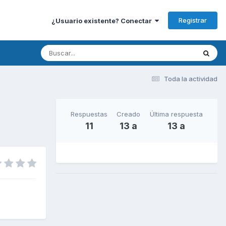
Registrar
¿Usuario existente? Conectar
Toda la actividad
Respuestas
Creado
Última respuesta
11
13 a
13 a