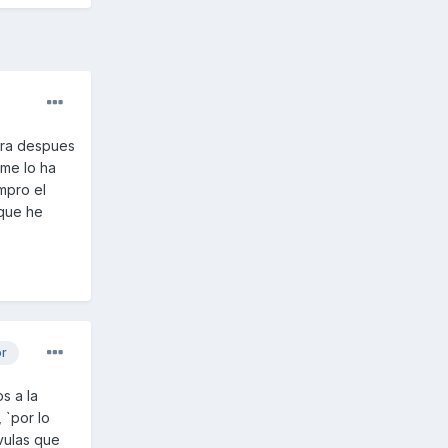
para despues
me lo ha
mpro el
 que he
or
s a la
 `por lo
vulas que