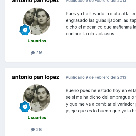
antonio pan lopez
Publicado
6 de Febrero del 2013
Pues ya he llevado la moto al tall
engrasado las guias lijadom las z
dicho el mecanico que mañanma la 
contare :la ola :aplausos
Usuarios
216
antonio pan lopez
Publicado
9 de Febrero del 2013
Bueno pues he estado hoy en el t
se si me ha dicho del embrague o 
y que me va a cambiar el variador 
jejeje que es lo bueno que ya la he
Usuarios
216