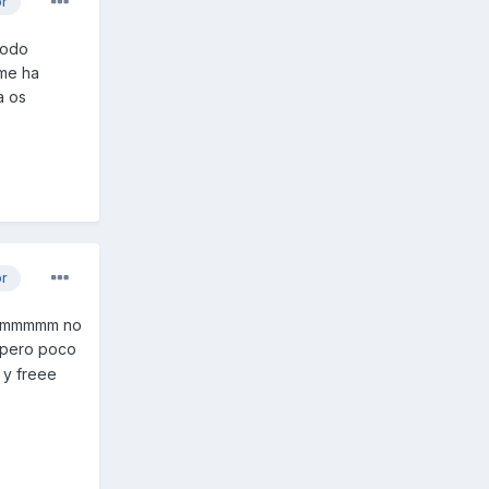
or
todo
 me ha
a os
or
hummmmmm no
 pero poco
 y freee