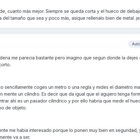
ande, cuanto más mejor. Siempre se queda corta y el hueco de debaj
a del tamaño que sea y poco más, asique rellenalo bien de metal. je
Aut
a cadena me parecia bastante pero imagino que segun donde la deje
corto.
co sencillamente coges un metro o una regla y mides el diametro m
en mente un cilindro. Es decir que da igual que el agujero tenga for
ntrar ahi es un pasador cilindrico y por ello habria que medir el hu
po de objeto.
mente me habia interesado porque lo ponen muy bien en seguridad, 
ente va a ser.