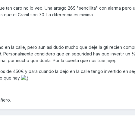
 que tan caro no lo veo. Una artago 26S "sencillita" con alarma pero 
s que el Granit son 70. La diferencia es minima.
ho en la calle, pero aun asi dudo mucho que deje la gti recien comp
. Personalmente condidero que en seguridad hay que invertir un % 
ria, por mucho que duela. Por la cuenta que nos trae jejej.
nos de 450€ y para cuando la dejo en la calle tengo invertido en s
 lo que hay
ñero.