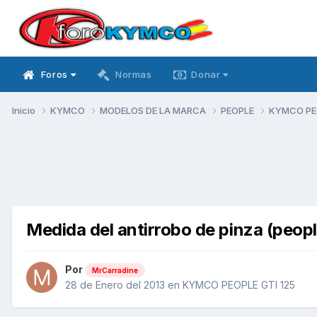
Foros
Normas
Donar
Inicio
KYMCO
MODELOS DE LA MARCA
PEOPLE
KYMCO PEO
Medida del antirrobo de pinza (peopl
Por
MrCarradine
28 de Enero del 2013
en
KYMCO PEOPLE GTI 125