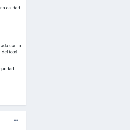
una calidad
rada con la
del total
eguridad