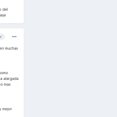
o del
jeje
or
s en muchas
aximo
ma alargada
eco mas
y mejor