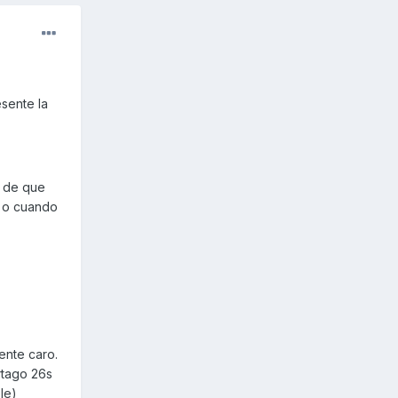
esente la
a de que
, o cuando
ente caro.
artago 26s
le)