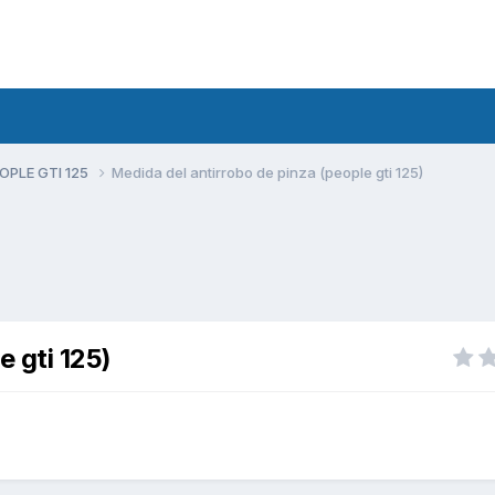
PLE GTI 125
Medida del antirrobo de pinza (people gti 125)
e gti 125)