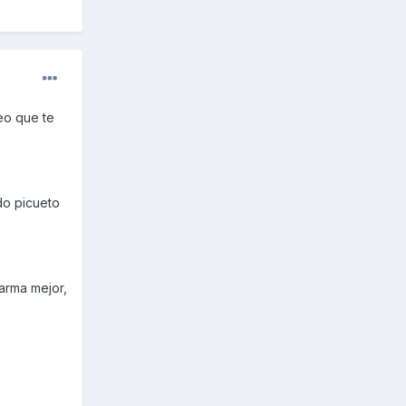
eo que te
do picueto
larma mejor,