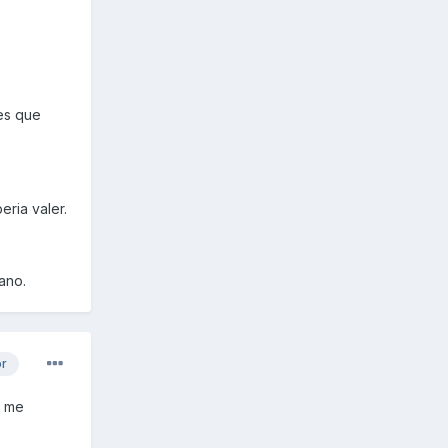
es que
ria valer.
ano.
or
e me