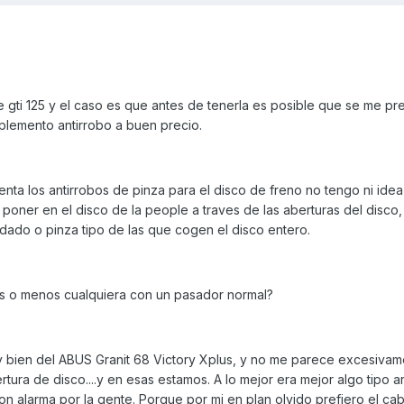
 gti 125 y el caso es que antes de tenerla es posible que se me pr
plemento antirrobo a buen precio.
nta los antirrobos de pinza para el disco de freno no tengo ni ide
oner en el disco de la people a traves de las aberturas del disco
dado o pinza tipo de las que cogen el disco entero.
as o menos cualquiera con un pasador normal?
uy bien del ABUS Granit 68 Victory Xplus, y no me parece excesivam
rtura de disco....y en esas estamos. A lo mejor era mejor algo tipo 
on alarma por la gente. Porque por mi en plan olvido prefiero el cab