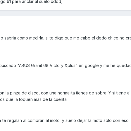
go 61 para anclar al suelo xddd)
o sabria como medirla, si te digo que me cabe el dedo chico no cr
e buscado "ABUS Granit 68 Victory Xplus" en google y me he queda
on la pinza de disco, con una normalita tienes de sobra. Y si tiene a
tos que la toquen mas de la cuenta.
ue te regalan al comprar lal moto, y suelo dejar la moto solo con eso.