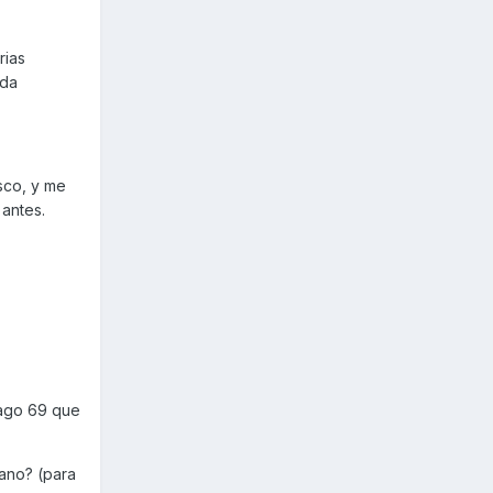
rias
eda
sco, y me
 antes.
tago 69 que
bano? (para