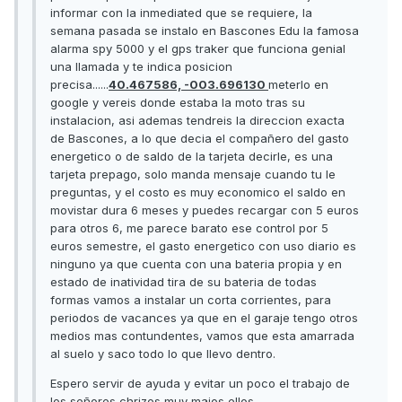
informar con la inmediated que se requiere, la
semana pasada se instalo en Bascones Edu la famosa
alarma spy 5000 y el gps traker que funciona genial
una llamada y te indica posicion
precisa......
40.467586, -003.696130
meterlo en
google y vereis donde estaba la moto tras su
instalacion, asi ademas tendreis la direccion exacta
de Bascones, a lo que decia el compañero del gasto
energetico o de saldo de la tarjeta decirle, es una
tarjeta prepago, solo manda mensaje cuando tu le
preguntas, y el costo es muy economico el saldo en
movistar dura 6 meses y puedes recargar con 5 euros
para otros 6, me parece barato ese control por 5
euros semestre, el gasto energetico con uso diario es
ninguno ya que cuenta con una bateria propia y en
estado de inatividad tira de su bateria de todas
formas vamos a instalar un corta corrientes, para
periodos de vacances ya que en el garaje tengo otros
medios mas contundentes, vamos que esta amarrada
al suelo y saco todo lo que llevo dentro.
Espero servir de ayuda y evitar un poco el trabajo de
los señores chrizos muy majos ellos.