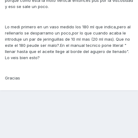
porque como esta la moto vertical entonces pus por la viscosidad
y eso se sale un poco.
Lo medi primero en un vaso medido los 180 ml que indica,pero al
rellenarlo se desparramo un poco,por lo que cuando acaba le
introduje un par de jeringuillas de 10 ml mas (20 ml mas). Que no
este el 180 peude ser malo?.En el manual tecnico pone literal "
llenar hasta que el aceite llege al borde del agujero de llenado".
Lo veis bien esto?
Gracias