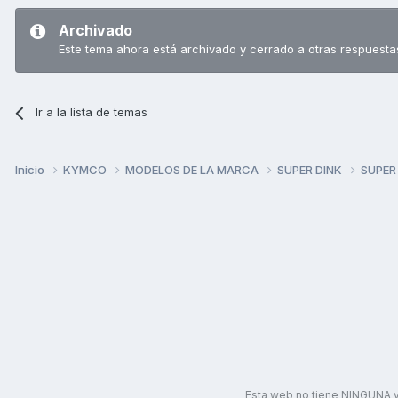
Archivado
Este tema ahora está archivado y cerrado a otras respuesta
Ir a la lista de temas
Inicio
KYMCO
MODELOS DE LA MARCA
SUPER DINK
SUPER
Esta web no tiene NINGUNA v