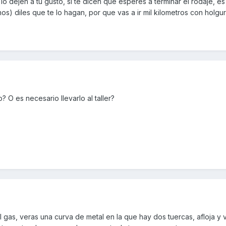
lo dejen a tu gusto, si te dicen que esperes a terminar el rodaje, es
s) diles que te lo hagan, por que vas a ir mil kilometros con holgur
 O es necesario llevarlo al taller?
el gas, veras una curva de metal en la que hay dos tuercas, afloja y 