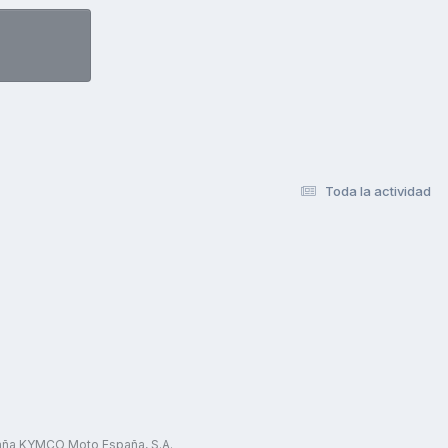
Toda la actividad
paña KYMCO Moto España, S.A.