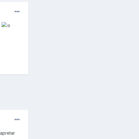
s
 apretar