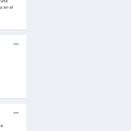
 una
a en el
ve