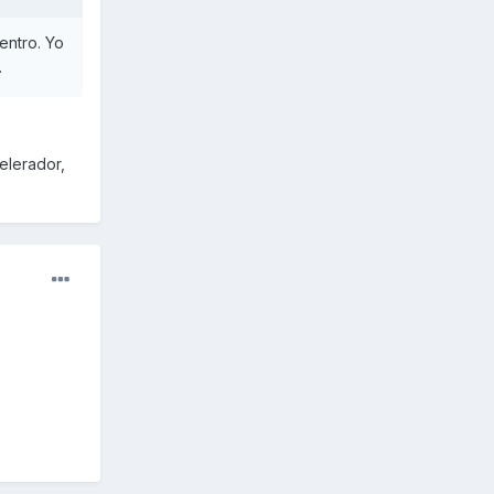
entro. Yo
.
celerador,