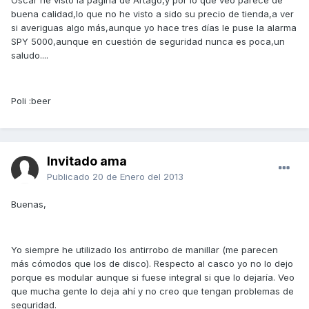
Oscar he visto la pagina de Artago,y por lo que veo parece de
buena calidad,lo que no he visto a sido su precio de tienda,a ver
si averiguas algo más,aunque yo hace tres días le puse la alarma
SPY 5000,aunque en cuestión de seguridad nunca es poca,un
saludo....
Poli :beer
Invitado ama
Publicado
20 de Enero del 2013
Buenas,
Yo siempre he utilizado los antirrobo de manillar (me parecen
más cómodos que los de disco). Respecto al casco yo no lo dejo
porque es modular aunque si fuese integral si que lo dejaría. Veo
que mucha gente lo deja ahí y no creo que tengan problemas de
seguridad.