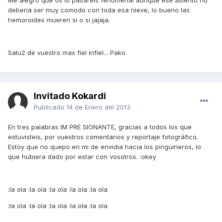
Me alegro que os lo pasareis fenomenal aunque ese asiento no
deberia ser muy comodo con toda esa nieve, lo bueno las
hemoroides mueren si o si jajaja.
Salu2 de vuestro mas fiel infiel... Pako.
Invitado Kokardi
Publicado
14 de Enero del 2013
En tres palabras IM PRE SIONANTE, gracias a todos los que
estuvisteis, por vuestros comentarios y reportaje fotográfico.
Estoy que no quepo en mi de envidia hacia los pinguineros, lo
que hubiera dado por estar con vosotros. :okey
:la ola :la ola :la ola :la ola :la ola
:la ola :la ola :la ola :la ola :la ola