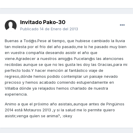
Invitado Pako-30
Publicado
14 de Enero del 2013
Buenas a Tod@s.Pese al tiempo, que hubiese cambiado la lluvia
tan molesta por el frío del año pasado,me lo he pasado muy bien
en vuestra compañía deseando asistir el año que
viene.Agradecer a nuestros amig@s Pucelan@s las atenciones
recibidas aunque se que no les gusta les doy las Gracias,para mi
perfecto todo.Y hacer mención al fantástico viaje de
regreso,dónde hemos podido contemplar un paisaje nevado
precioso y hemos acabado comiendo estupendamente en
Villalba dónde ya relajados hemos charlado de nuestra
experiencia.
Animo a que el próximo año asistais,aunque antes de Pingüinos
2014 está Motauros 2013 ,y si la salud me lo permite quiero
asistir,venga quíen se anima?, :okey