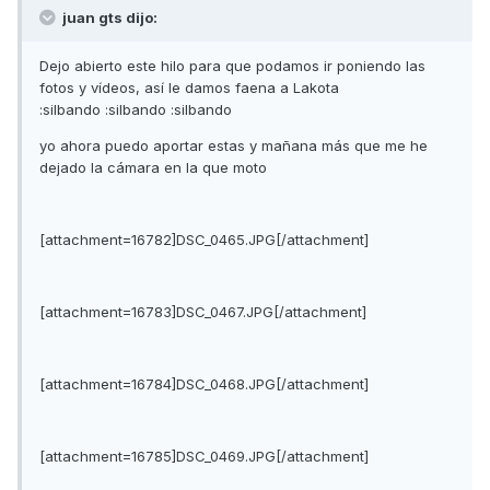
juan gts dijo:
Dejo abierto este hilo para que podamos ir poniendo las
fotos y vídeos, así le damos faena a Lakota
:silbando :silbando :silbando
yo ahora puedo aportar estas y mañana más que me he
dejado la cámara en la que moto
[attachment=16782]DSC_0465.JPG[/attachment]
[attachment=16783]DSC_0467.JPG[/attachment]
[attachment=16784]DSC_0468.JPG[/attachment]
[attachment=16785]DSC_0469.JPG[/attachment]