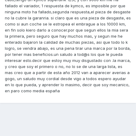
fallado el variador, 1 respuesta de kymco, es imposible por que
ninguna moto ha fallado,segunda respuesta,el pieza de desgaste
no la cubre la garanria. si claro que es una pieza de desgaste, es
como si aun coche se le estropea el embrague a los 10000 km,
en fin solo kiero darlo a conocer.por que segun ellos la mia sera
la primera, pero seguro que hay muchos mas, y segun me he
enterado bajaron la calidad de muchas piezas, asi que todo lo k
logro, se vendra abajo, es una pena tirar una marca por la borda,
por tener mas beneficios.un saludo a tod@s los que le pueda
interesar esto.decir que estoy muy muy disgustado con .la marca,
y creo que soy el primero o no, no lo se de una larga lista, es
mas creo que a partir de esta año 2012 van a aparecer averias a
gogo, un saludo muy cordial desde vigo a todos espero ayudar
en lo que pueda, y aprender lo masimo, decir que soy mecanico,
en paro como media españa