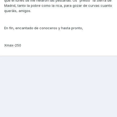
que el lunes se me helaron las pestañas. Os "presto" la Sierra de
Madrid, tanto la pobre como la rica, para gozar de curvas cuanto
queráis, amigos.
En fin, encantado de conoceros y hasta pronto,
Xmax-250