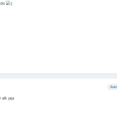
tado
Aut
lli. jaja