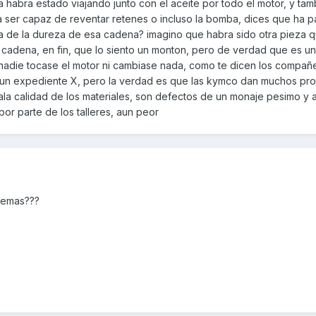
a habra estado viajando junto con el aceite por todo el motor, y tam
ta ser capaz de reventar retenes o incluso la bomba, dices que ha pa
ea de la dureza de esa cadena? imagino que habra sido otra pieza 
a cadena, en fin, que lo siento un monton, pero de verdad que es un
nadie tocase el motor ni cambiase nada, como te dicen los compañ
lgun expediente X, pero la verdad es que las kymco dan muchos pr
la calidad de los materiales, son defectos de un monaje pesimo y 
or parte de los talleres, aun peor
lemas???