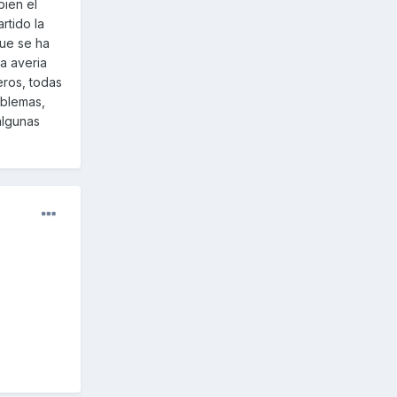
bien el
rtido la
que se ha
a averia
eros, todas
oblemas,
algunas