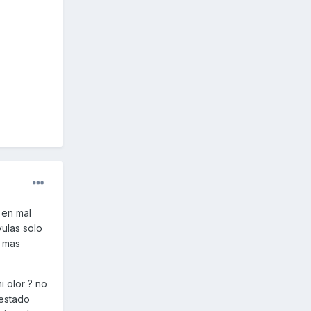
 en mal
ulas solo
o mas
i olor ? no
 estado