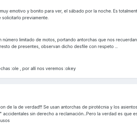
s muy emotivo y bonito para ver, el sábado por la noche. Es totalmen
 solicitarlo previamente.
 un número limitado de motos, portando antorchas que nos recuerdan
resto de presentes, observan dicho desfile con respeto ...
has :ole , por allí nos veremos :okey
son de la de verdad!!! Se usan antorchas de pirotécnia y los asiento
 accidentales sin derecho a reclamación...Pero la verdad es que e
ausos