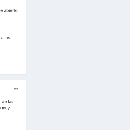
te abierto
 a los
s de las
s muy