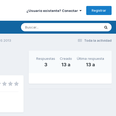
Registrar
¿Usuario existente? Conectar
S 2013
Toda la actividad
Respuestas
Creado
Última respuesta
3
13 a
13 a