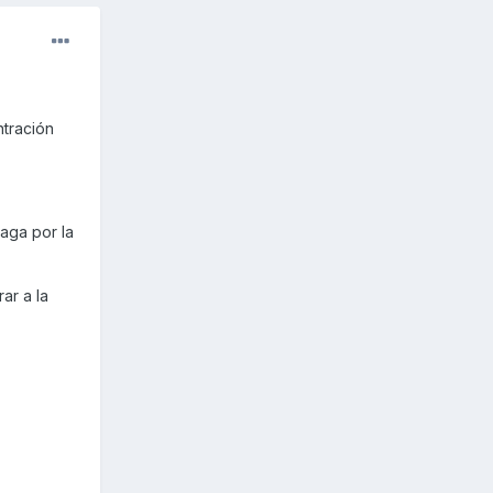
tración
haga por la
ar a la