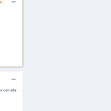
es
s con ella.