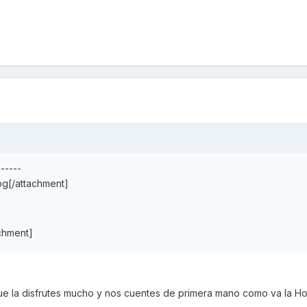
-----
g[/attachment]
chment]
e la disfrutes mucho y nos cuentes de primera mano como va la H