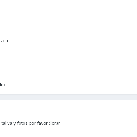
ezon.
ako.
al va y fotos por favor :llorar