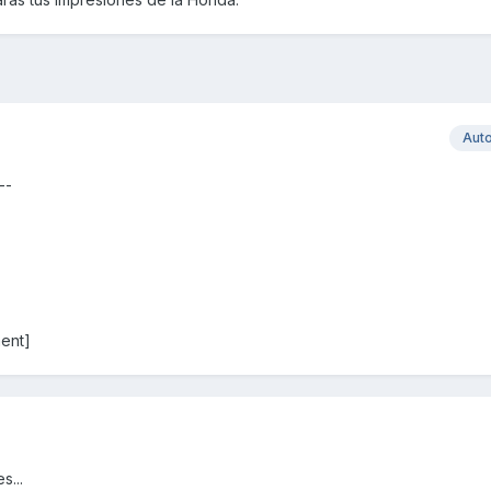
Aut
--
ent]
s...