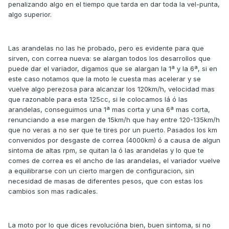
penalizando algo en el tiempo que tarda en dar toda la vel-punta,
algo superior.
Las arandelas no las he probado, pero es evidente para que
sirven, con correa nueva: se alargan todos los desarrollos que
puede dar el variador, digamos que se alargan la 1ª y la 6ª, si en
este caso notamos que la moto le cuesta mas acelerar y se
vuelve algo perezosa para alcanzar los 120km/h, velocidad mas
que razonable para esta 125cc, si le colocamos lá ó las
arandelas, conseguimos una 1ª mas corta y una 6ª mas corta,
renunciando a ese margen de 15km/h que hay entre 120-135km/h
que no veras a no ser que te tires por un puerto. Pasados los km
convenidos por desgaste de correa (4000km) ó a causa de algun
sintoma de altas rpm, se quitan la ó las arandelas y lo que te
comes de correa es el ancho de las arandelas, el variador vuelve
a equilibrarse con un cierto margen de configuracion, sin
necesidad de masas de diferentes pesos, que con estas los
cambios son mas radicales.
La moto por lo que dices revolucióna bien, buen sintoma, si no