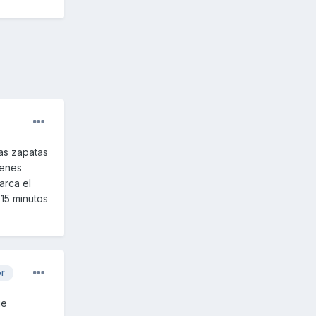
as zapatas
ienes
arca el
 15 minutos
or
ue