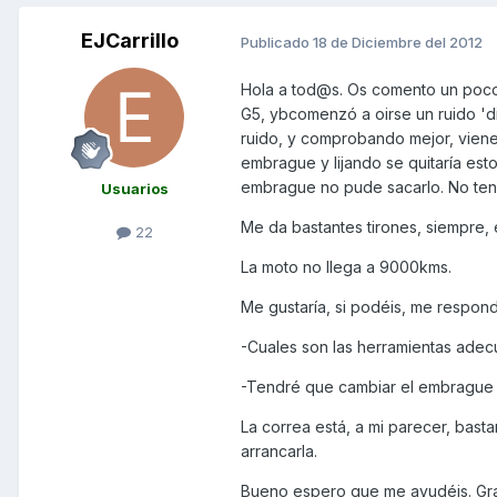
EJCarrillo
Publicado
18 de Diciembre del 2012
Hola a tod@s. Os comento un poco a
G5, ybcomenzó a oirse un ruido 'di
ruido, y comprobando mejor, vien
embrague y lijando se quitaría est
embrague no pude sacarlo. No teng
Usuarios
Me da bastantes tirones, siempre, e
22
La moto no llega a 9000kms.
Me gustaría, si podéis, me respond
-Cuales son las herramientas adec
-Tendré que cambiar el embrague c
La correa está, a mi parecer, basta
arrancarla.
Bueno espero que me ayudéis. Gra