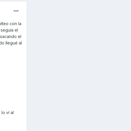
lteo con la
 seguía el
 sacando el
do llegué al
lo ví al