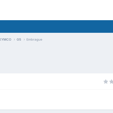
 KYMCO
G5
Embrague