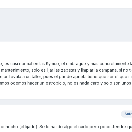
, es casi normal en las Kymco, el embrague y mas concretamente l
antenimiento, solo es lijar las zapatas y limpiar la campana, si no t
or llevala a un taller, pues el par de aprieta tiene que ser el que m
asamos odemos hacer un estropicio, no es nada caro y solo son unos
Aut
he hecho (el lijado). Se le ha ido algo el ruido pero poco...tendré q