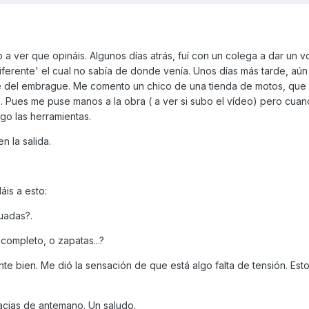
 ver que opináis. Algunos días atrás, fuí con un colega a dar un vo
ferente' el cual no sabía de donde venía. Unos días más tarde, aún
e del embrague. Me comento un chico de una tienda de motos, que
o. Pues me puse manos a la obra ( a ver si subo el vídeo) pero cuan
o las herramientas.
n la salida.
áis a esto:
uadas?.
ompleto, o zapatas...?
nte bien. Me dió la sensación de que está algo falta de tensión. Esto 
cias de antemano. Un saludo.