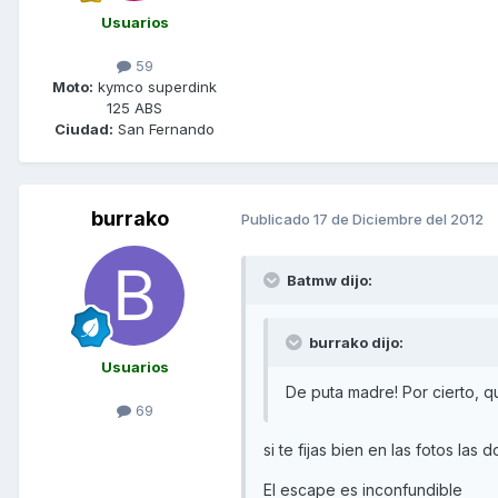
Usuarios
59
Moto:
kymco superdink
125 ABS
Ciudad:
San Fernando
burrako
Publicado
17 de Diciembre del 2012
Batmw dijo:
burrako dijo:
Usuarios
De puta madre! Por cierto, 
69
si te fijas bien en las fotos las
El escape es inconfundible