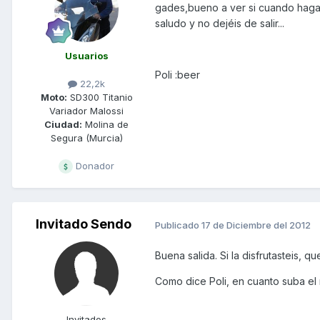
gades,bueno a ver si cuando haga m
saludo y no dejéis de salir...
Usuarios
Poli :beer
22,2k
Moto:
SD300 Titanio
Variador Malossi
Ciudad:
Molina de
Segura (Murcia)
Donador
Invitado Sendo
Publicado
17 de Diciembre del 2012
Buena salida. Si la disfrutasteis, q
Como dice Poli, en cuanto suba el m
Invitados