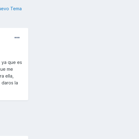
nuevo Tema
, ya que es
que me
a ella,
 daros la