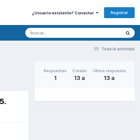
Registrar
¿Usuario existente? Conectar
Toda la actividad
Respuestas
Creado
Última respuesta
1
13 a
13 a
5.