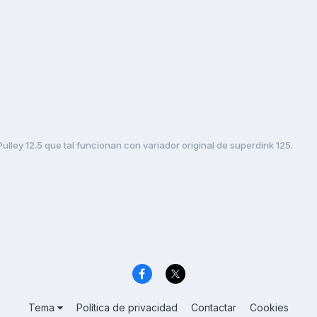
.Pulley 12.5 que tal funcionan con variador original de superdink 125.
Tema
Política de privacidad
Contactar
Cookies