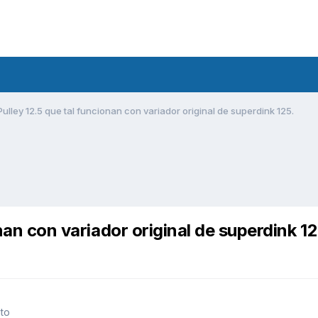
.Pulley 12.5 que tal funcionan con variador original de superdink 125.
onan con variador original de superdink 12
to