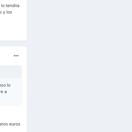
lo tendria
 y los
eso lo
re a
gunos euros