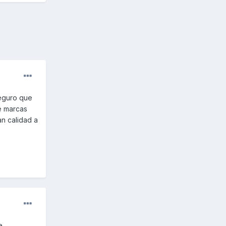
seguro que
e marcas
an calidad a
e