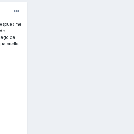
 despues me
 de
juego de
ue suelta.