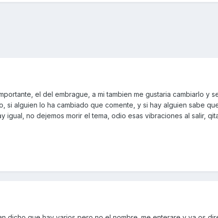
importante, el del embrague, a mi tambien me gustaria cambiarlo y 
o, si alguien lo ha cambiado que comente, y si hay alguien sabe qu
igual, no dejemos morir el tema, odio esas vibraciones al salir, qit
me han dicho que hay varios pero no el nombre. me enterare y ya os dir