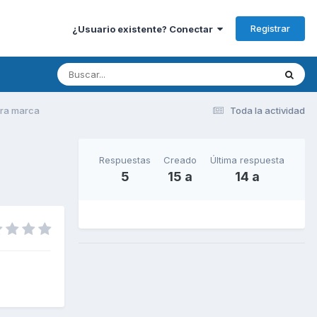
Registrar
¿Usuario existente? Conectar
ra marca
Toda la actividad
Respuestas
Creado
Última respuesta
5
15 a
14 a