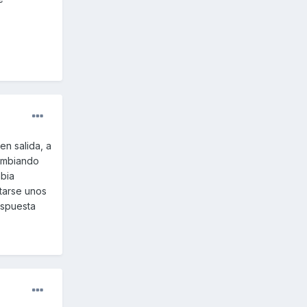
n salida, a
ambiando
bia
tarse unos
espuesta