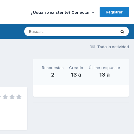
Registrar
¿Usuario existente? Conectar
Toda la actividad
Respuestas
Creado
Última respuesta
2
13 a
13 a