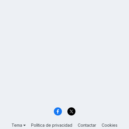
Tema
Política de privacidad
Contactar
Cookies