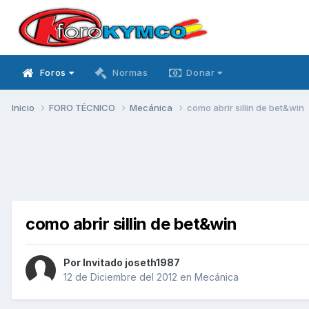
Foros
Normas
Donar
Inicio
FORO TÉCNICO
Mecánica
como abrir sillin de bet&win
como abrir sillin de bet&win
Por Invitado joseth1987
12 de Diciembre del 2012
en
Mecánica