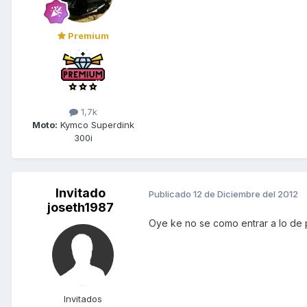
Premium
1,7k
Moto:
Kymco Superdink
300i
Invitado
Publicado
12 de Diciembre del 2012
joseth1987
Oye ke no se como entrar a lo de
Invitados