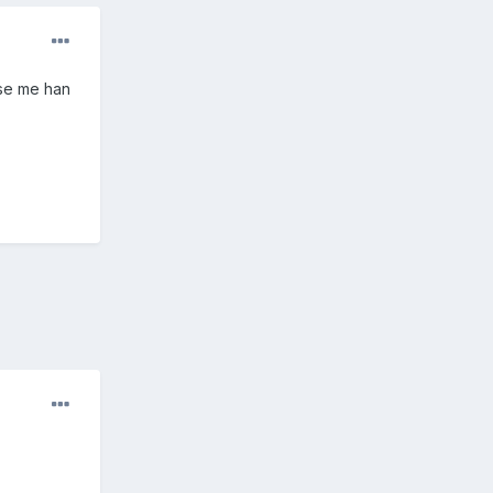
 se me han