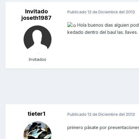
Invitado
Publicado
12 de Diciembre del 2012
joseth1987
Hola buenos dias alguien podri
kedado dentro del baul las. llaves.
Invitados
tieter1
Publicado
12 de Diciembre del 2012
primero pásate por presentacione