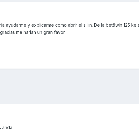
a ayudarme y explicarme como abrir el sillin. De la bet&win 125 ke
 gracias me harian un gran favor
s anda