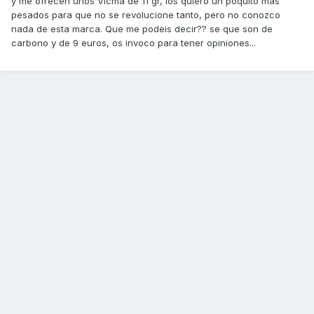
y me ofrecen unos Vicma de 11 gr, los quiero un poquito mas
pesados para que no se revolucione tanto, pero no conozco
nada de esta marca. Que me podeis decir?? se que son de
carbono y de 9 euros, os invoco para tener opiniones...