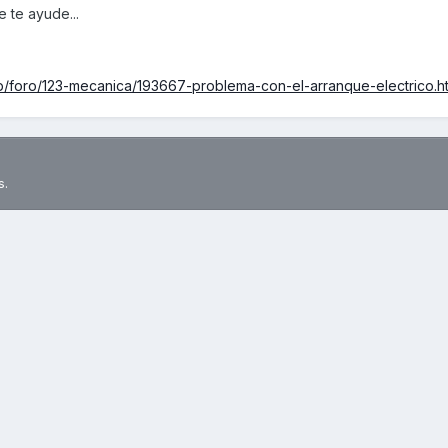
 te ayude...
p/foro/123-mecanica/193667-problema-con-el-arranque-electrico.h
s.