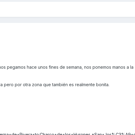
 nos pegamos hace unos fines de semana, nos ponemos manos a la 
ra pero por otra zona que también es realmente bonita.
terna+de+Rivera+to:Charco+de+los+Hurones,+San+Jos%C3%A9+de