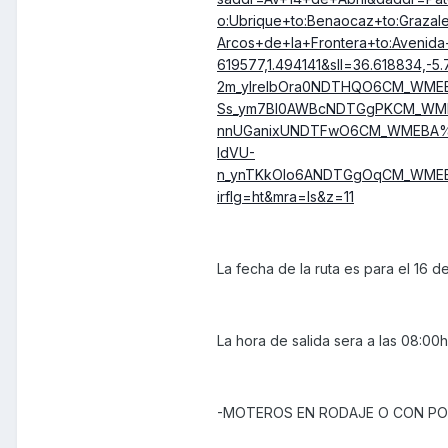
o:Ubrique+to:Benaocaz+to:Graza
Arcos+de+la+Frontera+to:Avenid
619577,1.494141&sll=36.618834,
2m_ylreIbOra0NDTHQO6CM_WME
Ss_ym7Bl0AWBcNDTGgPKCM_WME
nnUGanixUNDTFwO6CM_WMEBA%3
IdVU-
n_ynTKkOlo6ANDTGgOqCM_WMEBA
irflg=ht&mra=ls&z=11
La fecha de la ruta es para el 16 d
La hora de salida sera a las 08:00h,
-MOTEROS EN RODAJE O CON PO