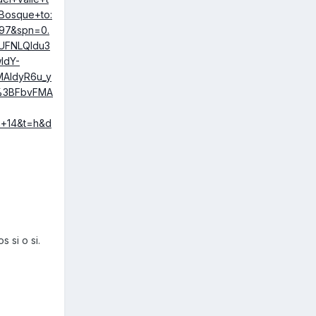
Bosque+to:
497&spn=0.
FUFNLQIdu3
IdY-
AIdyR6u_y
%3BFbvFMA
+14&t=h&d
 si o si.