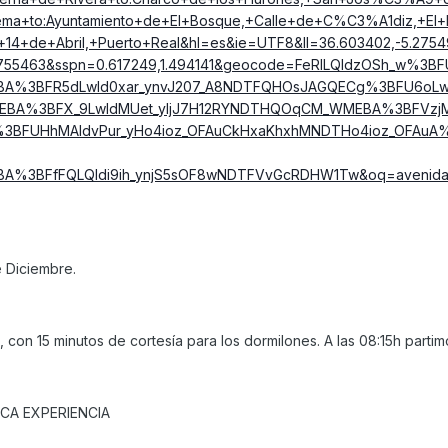
lema+to:Ayuntamiento+de+El+Bosque,+Calle+de+C%C3%A1diz,+El+
a+14+de+Abril,+Puerto+Real&hl=es&ie=UTF8&ll=36.603402,-5.275
-5.755463&sspn=0.617249,1.494141&geocode=FeRILQIdzOSh_w%3B
BA%3BFR5dLwId0xar_ynvJ207_A8NDTFQHOsJAGQECg%3BFU6oLw
BA%3BFX_9LwIdMUet_yljJ7H12RYNDTHQOqCM_WMEBA%3BFVzjM
BFUHhMAIdvPur_yHo4ioz_OFAuCkHxaKhxhMNDTHo4ioz_OFAuA
%3BFfFQLQIdi9ih_ynjS5sOF8wNDTFVvGcRDHW1Tw&oq=avenida
e Diciembre.
 con 15 minutos de cortesía para los dormilones. A las 08:15h partimos
CA EXPERIENCIA