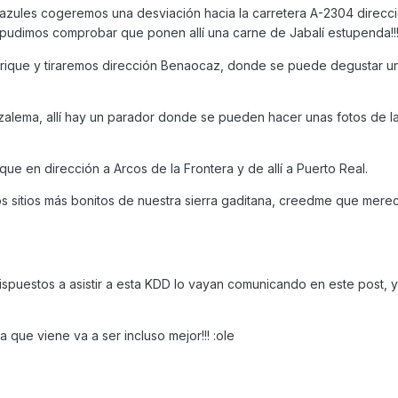
Gazules cogeremos una desviación hacia la carretera A-2304 direcc
 pudimos comprobar que ponen allí una carne de Jabalí estupenda!!
rique y tiraremos dirección Benaocaz, donde se puede degustar un
lema, allí hay un parador donde se pueden hacer unas fotos de la
ue en dirección a Arcos de la Frontera y de allí a Puerto Real.
os sitios más bonitos de nuestra sierra gaditana, creedme que mere
ispuestos a asistir a esta KDD lo vayan comunicando en este post, y
a que viene va a ser incluso mejor!!! :ole