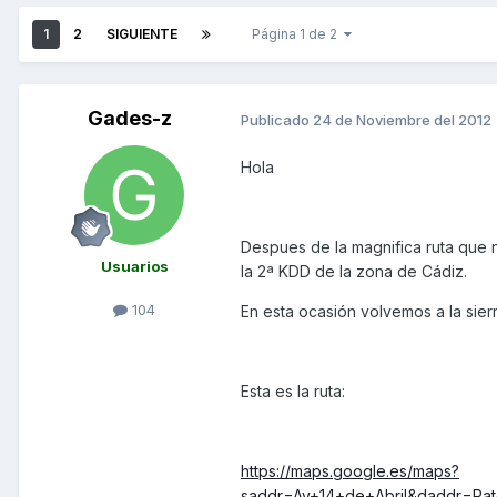
1
2
SIGUIENTE
Página 1 de 2
Gades-z
Publicado
24 de Noviembre del 2012
Hola
Despues de la magnifica ruta que
Usuarios
la 2ª KDD de la zona de Cádiz.
104
En esta ocasión volvemos a la sier
Esta es la ruta:
https://maps.google.es/maps?
saddr=Av+14+de+Abril&daddr=Pa