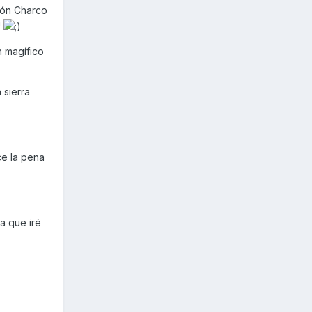
ión Charco
!
 magífico
 sierra
ce la pena
a que iré