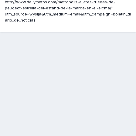
http://www.dailymotos.com/metropolis-el-tres-ruedas-de-
peugeot-estrella-del-estand-de-la-marca-en-el-eicma/?
utm_source=wysija&utm_medium=email&utm_campaign=boletin_di
ario_de_noticias