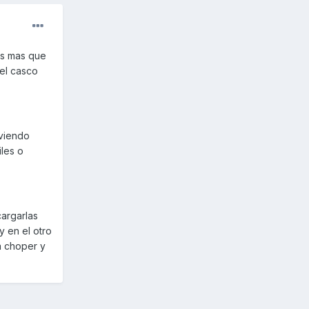
os mas que
 el casco
 viendo
iles o
cargarlas
y en el otro
a choper y