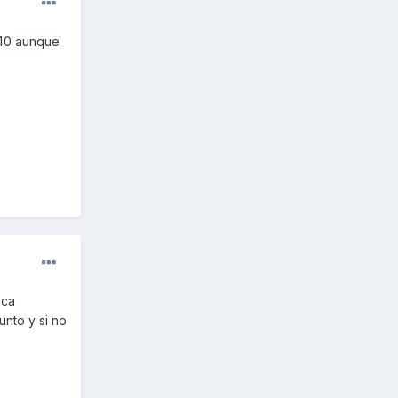
140 aunque
aca
nto y si no