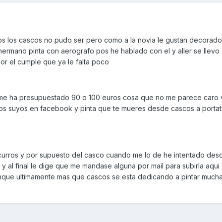
s los cascos no pudo ser pero como a la novia le gustan decorad
 hermano pinta con aerografo pos he hablado con el y aller se llevo
 por el cumple que ya le falta poco
y me ha presupuestado 90 o 100 euros cosa que no me parece caro
ajos suyos en facebook y pinta que te mueres desde cascos a portat
 curros y por supuesto del casco cuando me lo de he intentado des
al final le dige que me mandase alguna por mail para subirla aqui 
 aunque ultimamente mas que cascos se esta dedicando a pintar much