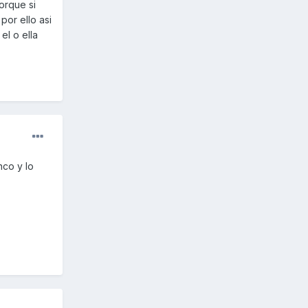
orque si
or ello asi
el o ella
nco y lo