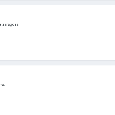
de zaragoza
ra.