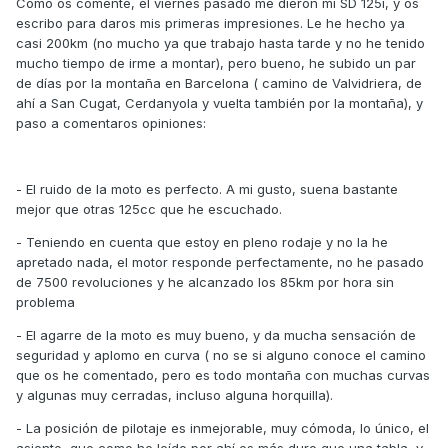
Cómo os comenté, el viernes pasado me dieron mi SD 125i, y os
escribo para daros mis primeras impresiones. Le he hecho ya
casi 200km (no mucho ya que trabajo hasta tarde y no he tenido
mucho tiempo de irme a montar), pero bueno, he subido un par
de días por la montaña en Barcelona ( camino de Valvidriera, de
ahí a San Cugat, Cerdanyola y vuelta también por la montaña), y
paso a comentaros opiniones:
- El ruido de la moto es perfecto. A mi gusto, suena bastante
mejor que otras 125cc que he escuchado.
- Teniendo en cuenta que estoy en pleno rodaje y no la he
apretado nada, el motor responde perfectamente, no he pasado
de 7500 revoluciones y he alcanzado los 85km por hora sin
problema
- El agarre de la moto es muy bueno, y da mucha sensación de
seguridad y aplomo en curva ( no se si alguno conoce el camino
que os he comentado, pero es todo montaña con muchas curvas
y algunas muy cerradas, incluso alguna horquilla).
- La posición de pilotaje es inmejorable, muy cómoda, lo único, el