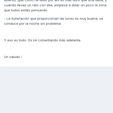
asiento, que como he leído por ahí es más duro que una tabla, y
cuando llevas un rato con ella, empieza a doler un poco la zona
que todos estáis pensando.
- La iluminación que proporcionan las luces es muy buena, se
conduce por la noche sin problema
Y eso es todo. Os iré comentando más adelante.
Un saludo !