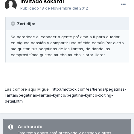
Invitado Kokardi
Publicado
18 de Noviembre del 2012
Zort dijo:
Se agradece el conocer a gente próxima a ti para quedar
en alguna ocasión y compartir una afición común.Por cierto
me gustan tus pegatinas de las llantas, de donde las
compraste?me gustna mucho mucho. :llorar :llorar
Las compré aqui´Miguel:
http://motock.com/es/tienda/pegatinas-
llantas/pegatinas-llantas-kymco/pegatina-kymco-xciting-
detail.html
Archivado
Este tema ahora está archivado y cerrado a otras