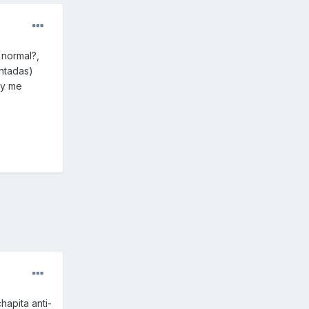
 normal?,
ontadas)
 y me
hapita anti-