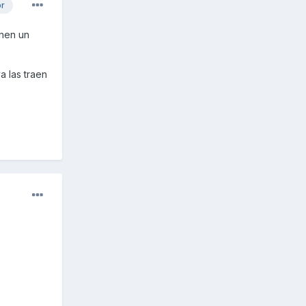
or
enen un
a las traen