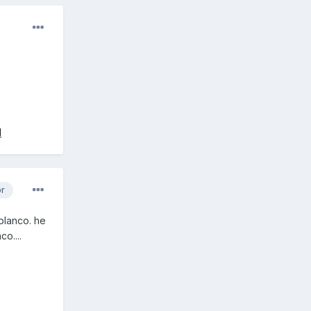
l
or
 blanco. he
o....