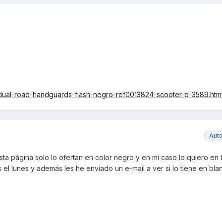
-dual-road-handguards-flash-negro-ref0013824-scooter-p-3589.htm
Aut
esta página solo lo ofertan en color negro y en mi caso lo quiero en
 el lunes y además les he enviado un e-mail a ver si lo tiene en blanc