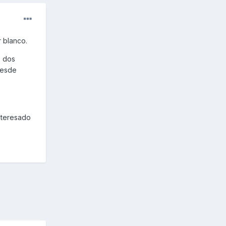
 blanco.
o dos
desde
interesado