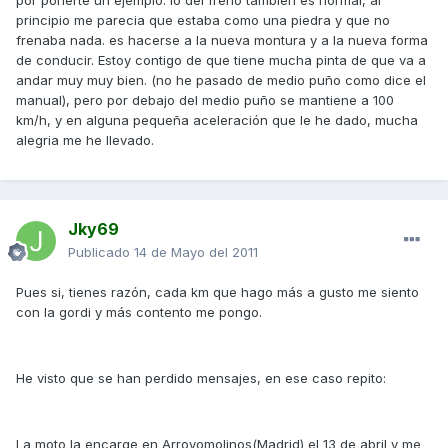
por ponerte un ejemplo. lo del freno tambien es normal, al
principio me parecia que estaba como una piedra y que no
frenaba nada. es hacerse a la nueva montura y a la nueva forma
de conducir. Estoy contigo de que tiene mucha pinta de que va a
andar muy muy bien. (no he pasado de medio puño como dice el
manual), pero por debajo del medio puño se mantiene a 100
km/h, y en alguna pequeña aceleración que le he dado, mucha
alegria me he llevado.
Jky69
Publicado
14 de Mayo del 2011
Pues si, tienes razón, cada km que hago más a gusto me siento
con la gordi y más contento me pongo.
He visto que se han perdido mensajes, en ese caso repito:
La moto la encarge en Arroyomolinos(Madrid) el 13 de abril y me