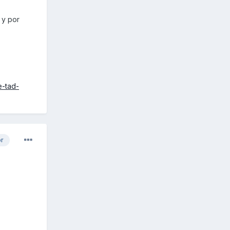
 y por
e-tad-
or