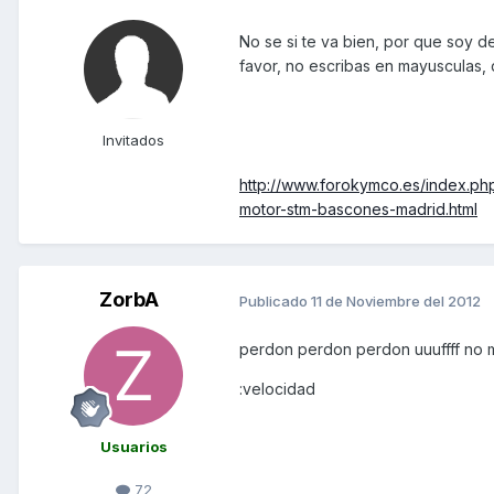
No se si te va bien, por que soy d
favor, no escribas en mayusculas, 
Invitados
http://www.forokymco.es/index.php
motor-stm-bascones-madrid.html
ZorbA
Publicado
11 de Noviembre del 2012
perdon perdon perdon uuuffff no 
:velocidad
Usuarios
72