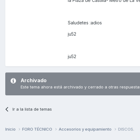
la Plaza de Castilla- Metro de La Ve
Saludetes :adios
ju52
ju52
Archivado
Este tema ahora está archivado y cerrado a otras respuesta
Ir a la lista de temas
Inicio
FORO TÉCNICO
Accesorios y equipamiento
DISCOS.