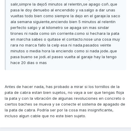
salir,simpre la dejo5 minutos al relentin,se apago coñ..que
pasa le doy denuebo al encendido y va.salgo a dar unas
vueltas todo bien como siempre la dejo en el garaje.la saco
ala semana siguiente,enciendo bien 5 minutos al relentin
perfecto salgo y al kilometro se apaga sin mas sindar
tirones ni nada como sin corriente.como si hechara la pata
en marcha sabes o quitase el contacto.nose una cosa muy
rara no marca fallo la celp esa ni nada.pasados veinte
minutos o media hora la enciendo como si nada jode..que
pasa bueno se jodi..el paseo vuelta al garaje hay la tengo
hace 20 dias o mas
Antes de hacer nada, has probado a mirar si los tornillos de la
pata de cabra estan bien sujetos, no vaya a ser que tengas floja
la pata y con la vibración de algunas revoluciones en concreto o
ciertos baches se mueva y se conecte el sistema de apagado de
la pata de cabra. Podría ser por la cosa mas insignificante,
incluso algun cable que no este bien sujeto.