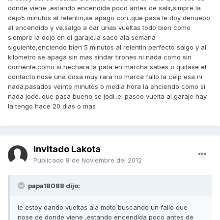
donde viene ,estando encendida poco antes de salir,simpre la
dejo5 minutos al relentin,se apago coñ..que pasa le doy denuebo
al encendido y va.salgo a dar unas vueltas todo bien como
siempre la dejo en el garaje.la saco ala semana
siguiente,enciendo bien 5 minutos al relentin perfecto salgo y al
kilometro se apaga sin mas sindar tirones ni nada como sin
corriente.como si hechara la pata en marcha sabes o quitase el
contacto.nose una cosa muy rara no marca fallo la celp esa ni
nada.pasados veinte minutos o media hora la enciendo como si
nada jode..que pasa bueno se jodi..el paseo vuelta al garaje hay
la tengo hace 20 dias o mas
Invitado Lakota
Publicado
8 de Noviembre del 2012
papa18088 dijo:
le estoy dando vueltas ala moto buscando un fallo que
nose de donde viene ,estando encendida poco antes de