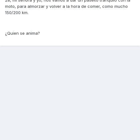
28, mi señora y yo, nos vamos a dar un paseito tranquilo con la
moto, para almorzar y volver a la hora de comer, como mucho
150/200 km.
¿Quien se anima?