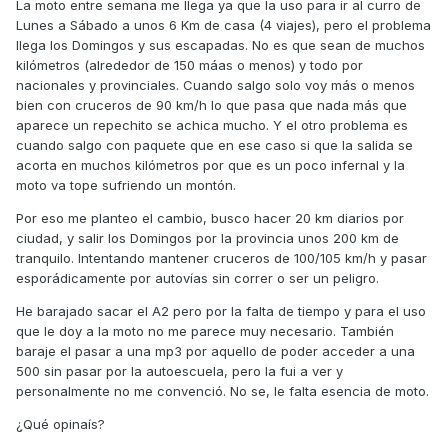
La moto entre semana me llega ya que la uso para ir al curro de
Lunes a Sábado a unos 6 Km de casa (4 viajes), pero el problema
llega los Domingos y sus escapadas. No es que sean de muchos
kilómetros (alrededor de 150 máas o menos) y todo por
nacionales y provinciales. Cuando salgo solo voy más o menos
bien con cruceros de 90 km/h lo que pasa que nada más que
aparece un repechito se achica mucho. Y el otro problema es
cuando salgo con paquete que en ese caso si que la salida se
acorta en muchos kilómetros por que es un poco infernal y la
moto va tope sufriendo un montón.
Por eso me planteo el cambio, busco hacer 20 km diarios por
ciudad, y salir los Domingos por la provincia unos 200 km de
tranquilo. Intentando mantener cruceros de 100/105 km/h y pasar
esporádicamente por autovías sin correr o ser un peligro.
He barajado sacar el A2 pero por la falta de tiempo y para el uso
que le doy a la moto no me parece muy necesario. También
baraje el pasar a una mp3 por aquello de poder acceder a una
500 sin pasar por la autoescuela, pero la fui a ver y
personalmente no me convenció. No se, le falta esencia de moto.
¿Qué opinaís?