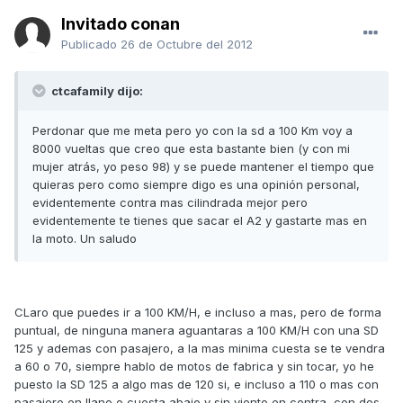
Invitado conan
Publicado
26 de Octubre del 2012
ctcafamily dijo:
Perdonar que me meta pero yo con la sd a 100 Km voy a
8000 vueltas que creo que esta bastante bien (y con mi
mujer atrás, yo peso 98) y se puede mantener el tiempo que
quieras pero como siempre digo es una opinión personal,
evidentemente contra mas cilindrada mejor pero
evidentemente te tienes que sacar el A2 y gastarte mas en
la moto. Un saludo
CLaro que puedes ir a 100 KM/H, e incluso a mas, pero de forma
puntual, de ninguna manera aguantaras a 100 KM/H con una SD
125 y ademas con pasajero, a la mas minima cuesta se te vendra
a 60 o 70, siempre hablo de motos de fabrica y sin tocar, yo he
puesto la SD 125 a algo mas de 120 si, e incluso a 110 o mas con
pasajero en llano o cuesta abajo y sin viento en contra, con dos