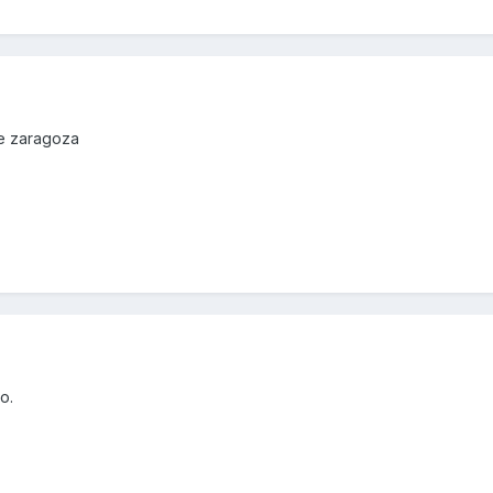
de zaragoza
o.