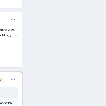
tura esta
s Mio, y de
es
 montura